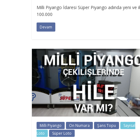
Milli Piyango İdaresi Süper Piyango adında yeni ve 
100.000
Devam
Milli Piyango
On Numara
Şans Topu
Sayısal
Loto
Süper Loto