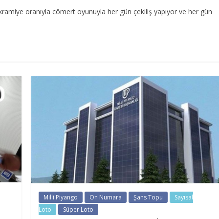
ikramiye oranıyla cömert oyunuyla her gün çekiliş yapıyor ve her gün
Milli Piyango
On Numara
Şans Topu
Sayısal
Loto
Süper Loto