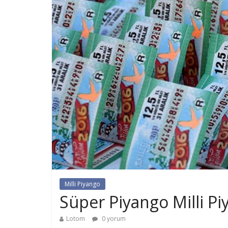
Milli Piyango
Süper Piyango Milli P
Lotom
0 yorum